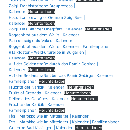
Zoigl. Der historische Brauprozess |
Kalender
Herunterladen
Historical brewing of German Zoigl Beer |
Kalender
Herunterladen
Zoigl. Das Bier der Oberpfalz | Kalender
Herunterladen
Roggenbrot aus dem Wallis | Kalender
Pain de seigle du Valais | Kalender
Roggenbrot aus dem Wallis | Kalender | Familienplaner
Rila Kloster – Weltkulturerbe in Bulgarien |
Kalender
Herunterladen
Auf der Seidenstraße durch das Pamir-Gebirge |
Kalender
Herunterladen
Auf der Seidenstraße über das Pamir Gebirge | Kalender |
Familienplaner
Herunterladen
Früchte der Karibik | Kalender
Herunterladen
Fruits of Grenada | Kalender
Herunterladen
Délices des Caraïbes | Kalender
Herunterladen
Früchte der Karibik | Kalender |
Familienplaner
Herunterladen
Fès – Marokko wie im Mittelalter | Kalender
Fés – Marokko wie im Mittelalter | Kalender | Familienplaner
Welterbe Bad Kissingen | Kalender
Herunterladen