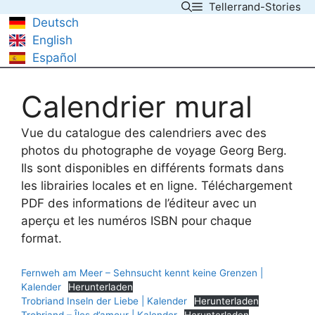
Tellerrand-Stories
Skip
Deutsch
to
English
content
Español
Calendrier mural
Vue du catalogue des calendriers avec des
photos du photographe de voyage Georg Berg.
Ils sont disponibles en différents formats dans
les librairies locales et en ligne. Téléchargement
PDF des informations de l’éditeur avec un
aperçu et les numéros ISBN pour chaque
format.
Fernweh am Meer – Sehnsucht kennt keine Grenzen |
Kalender
Herunterladen
Trobriand Inseln der Liebe | Kalender
Herunterladen
Trobriand – Îles d’amour | Kalender
Herunterladen