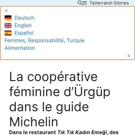
Tellerrand-Stories
Skip
<
to
Deutsch
content
English
Español
Femmes
, 
Responsabilité
, 
Turquie
Alimentation
>
La coopérative
féminine d’Ürgüp
dans le guide
Michelin
Dans le restaurant
Tık Tık Kadın Emeği
, des