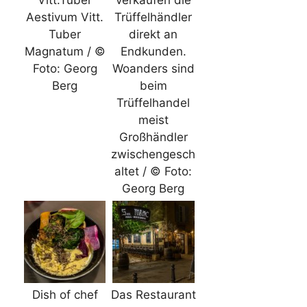
Vitt.Tuber
verkaufen die
Aestivum Vitt.
Trüffelhändler
Tuber
direkt an
Magnatum / ©
Endkunden.
Foto: Georg
Woanders sind
Berg
beim
Trüffelhandel
meist
Großhändler
zwischengesch
altet / © Foto:
Georg Berg
Dish of chef
Das Restaurant