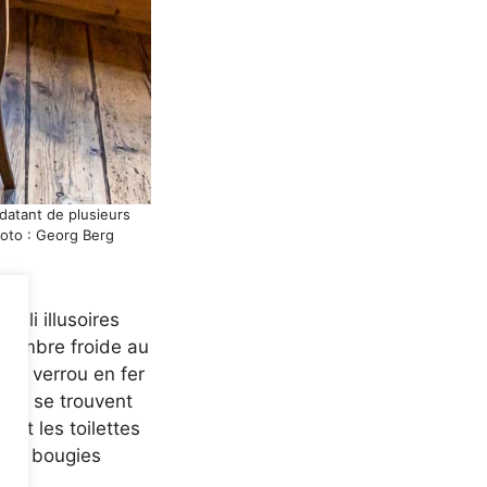
datant de plusieurs
Photo : Georg Berg
uli illusoires
chambre froide au
ais verrou en fer
cher se trouvent
ont les toilettes
 les bougies