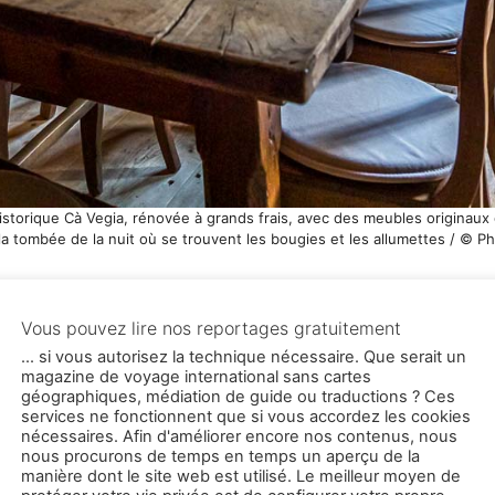
historique Cà Vegia, rénovée à grands frais, avec des meubles originaux 
t la tombée de la nuit où se trouvent les bougies et les allumettes / © 
unettes VR pour s’immerger dans un autre monde. Les stim
udron en cuivre. Les provisions sont stockées dans une 
devant la maison. La porte d’entrée est fermée par un ép
s. Dans la cuisine, le salon et les quatre chambres à cou
l’étage est en bois et en pierre. Les seules nouveautés s
end vite à apprécier, car allumer les poêles et surveiller
r la première nuit à Ca Vegia.