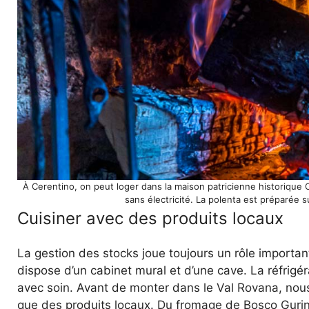
À Cerentino, on peut loger dans la maison patricienne historique 
sans électricité. La polenta est préparée 
Cuisiner avec des produits locaux
La gestion des stocks joue toujours un rôle important
dispose d’un cabinet mural et d’une cave. La réfrigér
avec soin. Avant de monter dans le Val Rovana, nous
que des produits locaux. Du fromage de Bosco Gurin