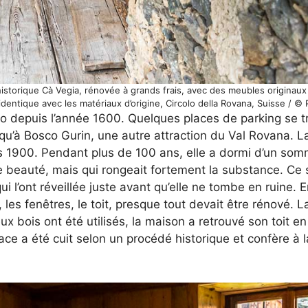
 historique Cà Vegia, rénovée à grands frais, avec des meubles originaux
 l’identique avec les matériaux d’origine, Circolo della Rovana, Suisse / 
ino depuis l’année 1600. Quelques places de parking se 
squ’à Bosco Gurin, une autre attraction du Val Rovana. La
 1900. Pendant plus de 100 ans, elle a dormi d’un somm
e beauté, mais qui rongeait fortement la substance. Ce 
i l’ont réveillée juste avant qu’elle ne tombe en ruine. E
es fenêtres, le toit, presque tout devait être rénové. L
x bois ont été utilisés, la maison a retrouvé son toit en
lace a été cuit selon un procédé historique et confère à 