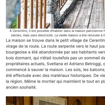
À Cerentino, il est possible d’habiter dans la maison patricienne
siècles, mais sans électricité. La vieille maison a été rénovée à
La maison se trouve dans le petit village de Cerent
virage de la route. La route serpente vers le haut ju
bourgeoise a été abandonnée par ses habitants vers
bois dormant, qui n’était toutefois pas un sommeil d
propriétaires actuels, Svetlana et Adriano Betroggi, qu
commencé à sauver la maison. Les sols, les balcons, l
été effectuée avec des matériaux historiques. De vieu
la région. Même le mortier qui maintient le tout en p
ancien souhaité.