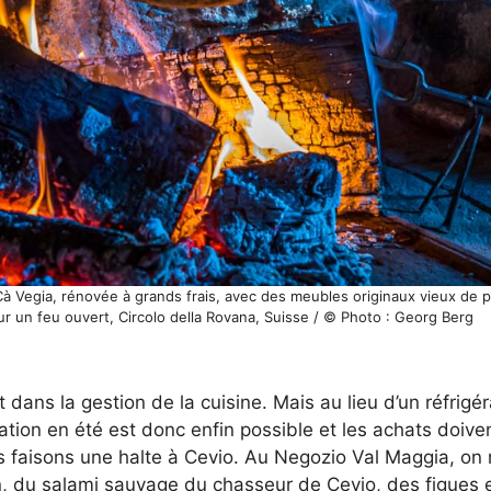
Cà Vegia, rénovée à grands frais, avec des meubles originaux vieux de pl
sur un feu ouvert, Circolo della Rovana, Suisse / © Photo : Georg Berg
 dans la gestion de la cuisine. Mais au lieu d’un réfrigé
ation en été est donc enfin possible et les achats doiven
 faisons une halte à Cevio. Au Negozio Val Maggia, on 
, du salami sauvage du chasseur de Cevio, des figues 