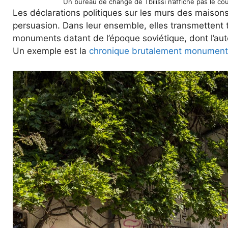
Un bureau de change de Tbilissi n’affiche pas le cour
Les déclarations politiques sur les murs des maisons
persuasion. Dans leur ensemble, elles transmettent t
monuments datant de l’époque soviétique, dont l’auto
Un exemple est la
chronique brutalement monumenta