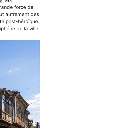
rg Berg
grande force de
out autrement des
été post-héroïque.
iphérie de la ville.