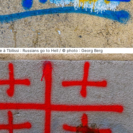
e à Tbilissi : Russians go to Hell / © photo : Georg Berg