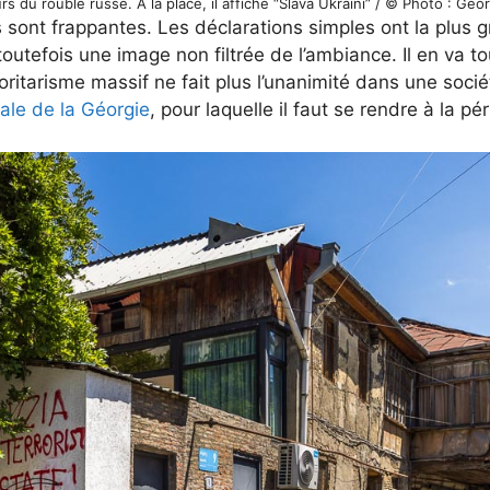
s du rouble russe. A la place, il affiche “Slava Ukraini” / © Photo : Geo
 sont frappantes. Les déclarations simples ont la plus 
outefois une image non filtrée de l’ambiance. Il en va t
ritarisme massif ne fait plus l’unanimité dans une soci
le de la Géorgie
, pour laquelle il faut se rendre à la pér