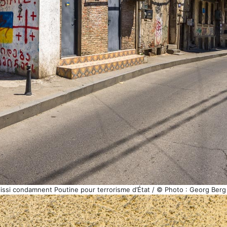
ilissi condamnent Poutine pour terrorisme d’État / © Photo : Georg Berg