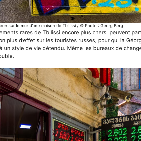
en sur le mur d’une maison de Tbilissi / © Photo : Georg Berg
ements rares de Tbilissi encore plus chers, peuvent pa
lus d’effet sur les touristes russes, pour qui la Géorg
t à un style de vie détendu. Même les bureaux de change
ouble.