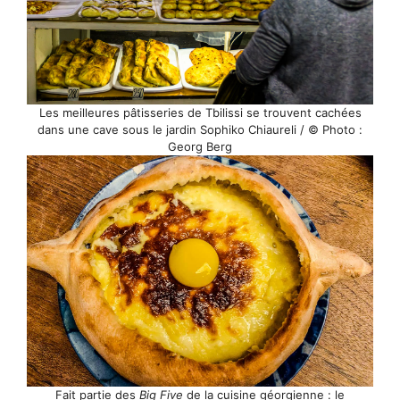
Les meilleures pâtisseries de Tbilissi se trouvent cachées
dans une cave sous le jardin Sophiko Chiaureli / © Photo :
Georg Berg
Fait partie des
Big Five
de la cuisine géorgienne : le