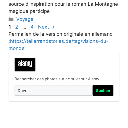
source d’inspiration pour le roman La Montagne
magique participe
Categories
Voyage
Page
Page
Page
1
2
…
4
Next
→
Permalien de la version originale en allemand
:
https://tellerrandstories.de/tag/visions-du-
monde
Rechercher des photos sur ce sujet sur Alamy.
Suchen