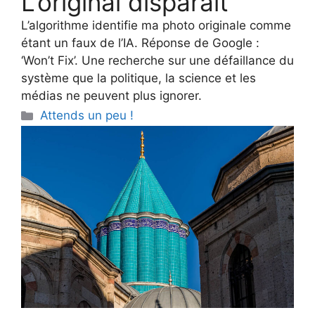
L’original disparaît
L’algorithme identifie ma photo originale comme
étant un faux de l’IA. Réponse de Google :
‘Won’t Fix’. Une recherche sur une défaillance du
système que la politique, la science et les
médias ne peuvent plus ignorer.
Categories
Attends un peu !