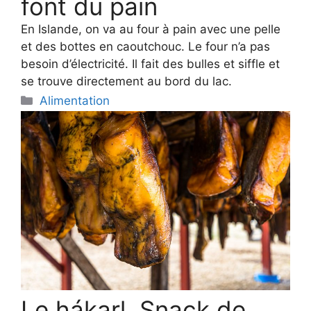
font du pain
En Islande, on va au four à pain avec une pelle
et des bottes en caoutchouc. Le four n’a pas
besoin d’électricité. Il fait des bulles et siffle et
se trouve directement au bord du lac.
Categories
Alimentation
Le hákarl. Snack de