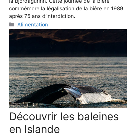
la Bjórdagurinn. Cette journée de la bière
commémore la légalisation de la bière en 1989
après 75 ans d’interdiction.
Categories
Alimentation
Découvrir les baleines
en Islande