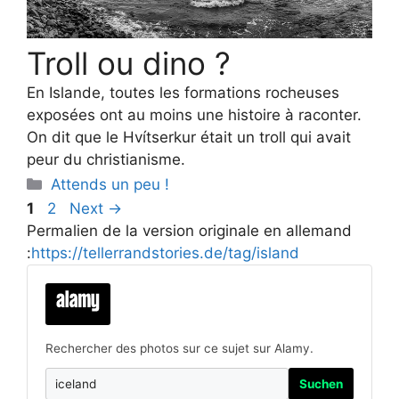
Troll ou dino ?
En Islande, toutes les formations rocheuses
exposées ont au moins une histoire à raconter.
On dit que le Hvítserkur était un troll qui avait
peur du christianisme.
Categories
Attends un peu !
Page
Page
1
2
Next
→
Permalien de la version originale en allemand
:
https://tellerrandstories.de/tag/island
Rechercher des photos sur ce sujet sur Alamy.
Suchen