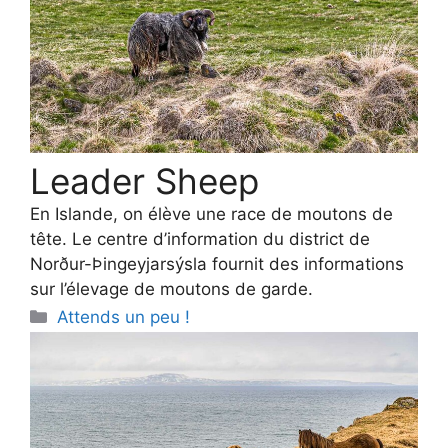
Leader Sheep
En Islande, on élève une race de moutons de
tête. Le centre d’information du district de
Norður-Þingeyjarsýsla fournit des informations
sur l’élevage de moutons de garde.
Categories
Attends un peu !