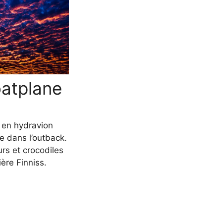
atplane
 en hydravion
e dans l’outback.
urs et crocodiles
ière Finniss.