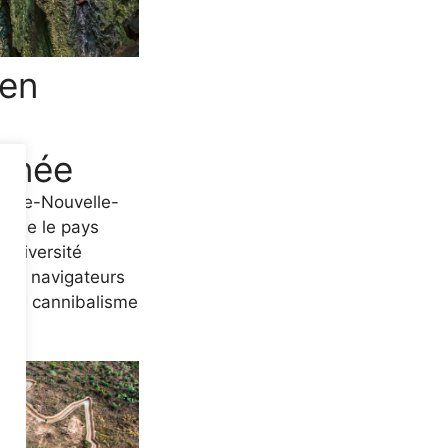
 en
uinée
uasie-Nouvelle-
omme le pays
e diversité
 les navigateurs
s de cannibalisme