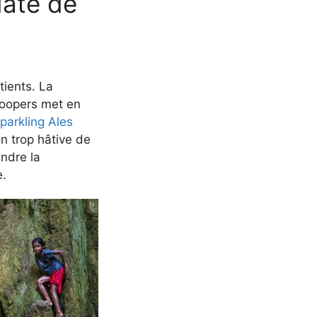
date de
tients. La
Coopers met en
parkling Ales
 trop hâtive de
endre la
e.