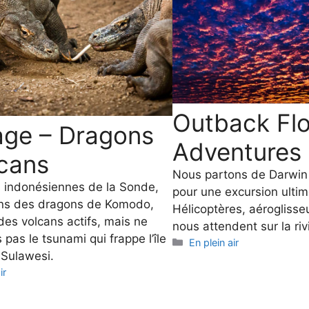
Outback Flo
age – Dragons
Adventures
lcans
Nous partons de Darwin
es indonésiennes de la Sonde,
pour une excursion ultim
ns des dragons de Komodo,
Hélicoptères, aéroglisse
des volcans actifs, mais ne
nous attendent sur la riv
pas le tsunami qui frappe l’île
Categories
En plein air
 Sulawesi.
es
ir