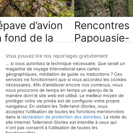
épave d’avion
Rencontres
n fond de la
Papouasie-
e
Nouvelle-G
 l’avion du général japonais
L’État insulaire de Papo
 responsable de l’attaque de
Guinée est considéré c
or, repose dans la jungle de
présentant la plus grand
ugainville, dans le Pacifique.
culturelle au monde. Sur
es
polynésiens et les trace
Categories
Voyage