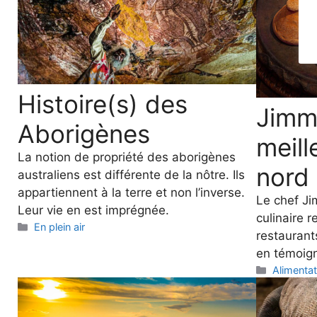
Histoire(s) des
Jimm
Aborigènes
meill
La notion de propriété des aborigènes
nord 
australiens est différente de la nôtre. Ils
appartiennent à la terre et non l’inverse.
Le chef Ji
Leur vie en est imprégnée.
culinaire 
Categories
En plein air
restaurant
en témoig
Categori
Alimentat