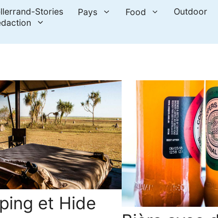
llerrand-Stories
Outdoor
Pays
Food
daction
ping et Hide