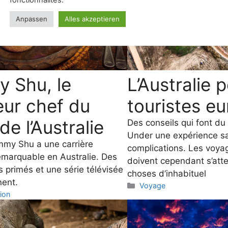
y Shu, le
L’Australie 
eur chef du
touristes e
de l’Australie
Des conseils qui font d
Under une expérience s
mmy Shu a une carrière
complications. Les voy
remarquable en Australie. Des
doivent cependant s’att
s primés et une série télévisée
choses d’inhabituel
nent.
Categories
Voyage
es
ion