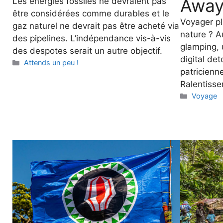
Away
Les énergies fossiles ne devraient pas
être considérées comme durables et le
Voyager pl
gaz naturel ne devrait pas être acheté via
nature ? Au
des pipelines. L’indépendance vis-à-vis
glamping, 
des despotes serait un autre objectif.
digital de
Categories
Attends un peu !
patricienne
Ralentisse
Categori
Voyage