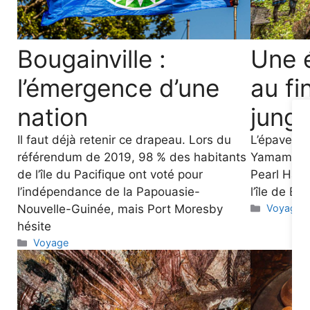
Bougainville :
Une 
l’émergence d’une
au fi
nation
jungl
Il faut déjà retenir ce drapeau. Lors du
L’épave de
référendum de 2019, 98 % des habitants
Yamamoto,
de l’île du Pacifique ont voté pour
Pearl Harb
l’indépendance de la Papouasie-
l’île de Bo
Categori
Nouvelle-Guinée, mais Port Moresby
Voyage
hésite
Categories
Voyage