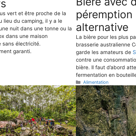
Bière avec 
s
péremption
us vert et être proche de la
 lieu du camping, il y a le
alternative
une nuit dans une tonne ou la
tox dans une maison
La bière pour les plus pa
 sans électricité.
brasserie australienne 
ment garanti.
garde les amateurs de
S
es
contre une consommation
bière. Il faut d’abord att
fermentation en bouteill
Categories
Alimentation