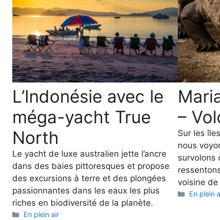
L’Indonésie avec le
Mari
méga-yacht True
– Vo
North
Sur les îl
nous voyo
Le yacht de luxe australien jette l’ancre
survolons 
dans des baies pittoresques et propose
ressentons 
des excursions à terre et des plongées
voisine de
passionnantes dans les eaux les plus
Categori
En plein a
riches en biodiversité de la planète.
Categories
En plein air