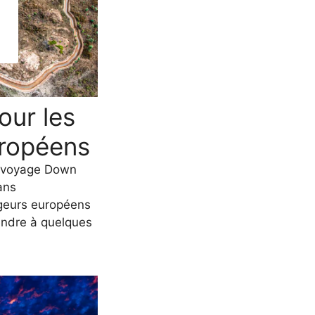
pour les
uropéens
u voyage Down
ans
ageurs européens
endre à quelques