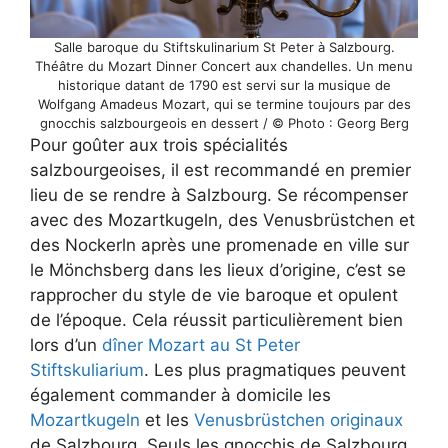
Salle baroque du Stiftskulinarium St Peter à Salzbourg.
Théâtre du Mozart Dinner Concert aux chandelles. Un menu
historique datant de 1790 est servi sur la musique de
Wolfgang Amadeus Mozart, qui se termine toujours par des
gnocchis salzbourgeois en dessert / © Photo : Georg Berg
Pour goûter aux trois spécialités
salzbourgeoises, il est recommandé en premier
lieu de se rendre à Salzbourg. Se récompenser
avec des Mozartkugeln, des Venusbrüstchen et
des Nockerln après une promenade en ville sur
le Mönchsberg dans les lieux d’origine, c’est se
rapprocher du style de vie baroque et opulent
de l’époque. Cela réussit particulièrement bien
lors d’un
dîner Mozart au St Peter
Stiftskuliarium
. Les plus pragmatiques peuvent
également commander à domicile les
Mozartkugeln
et les
Venusbrüstchen originaux
de Salzbourg. Seuls les gnocchis de Salzbourg