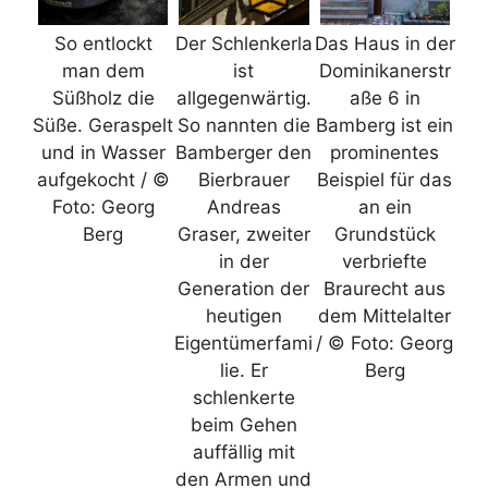
So entlockt
Der Schlenkerla
Das Haus in der
man dem
ist
Dominikanerstr
Süßholz die
allgegenwärtig.
aße 6 in
Süße. Geraspelt
So nannten die
Bamberg ist ein
und in Wasser
Bamberger den
prominentes
aufgekocht / ©
Bierbrauer
Beispiel für das
Foto: Georg
Andreas
an ein
Berg
Graser, zweiter
Grundstück
in der
verbriefte
Generation der
Braurecht aus
heutigen
dem Mittelalter
Eigentümerfami
/ © Foto: Georg
lie. Er
Berg
schlenkerte
beim Gehen
auffällig mit
den Armen und