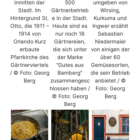
inmitten der
500
umgeben von
Stadt. Im
Gärtnerbetrieb
Wirsing,
Hintergrund St.
e in der Stadt.
Kurkuma und
Otto, die 1911 –
Heute sind es
Ingwer erzählt
1914 von
nur noch 18
Sebastian
Orlando Kurz
Gärtnereien,
Niedermaier
erbaute
die sich unter
von einigen der
Pfarrkirche des
der Marke
über 60
Gärtnerviertels
“Gutes aus
Gemüsesorten,
/ © Foto: Georg
Bamberg”
die sein Betrieb
Berg
zusammengesc
anbietet / ©
hlossen haben /
Foto: Georg
© Foto: Georg
Berg
Berg