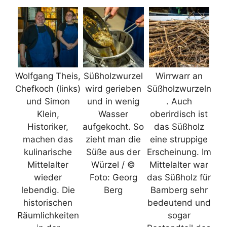
Wolfgang Theis,
Süßholzwurzel
Wirrwarr an
Chefkoch (links)
wird gerieben
Süßholzwurzeln
und Simon
und in wenig
. Auch
Klein,
Wasser
oberirdisch ist
Historiker,
aufgekocht. So
das Süßholz
machen das
zieht man die
eine struppige
kulinarische
Süße aus der
Erscheinung. Im
Mittelalter
Würzel / ©
Mittelalter war
wieder
Foto: Georg
das Süßholz für
lebendig. Die
Berg
Bamberg sehr
historischen
bedeutend und
Räumlichkeiten
sogar