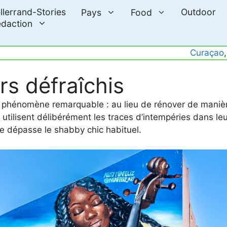
llerrand-Stories
Outdoor
Pays
Food
daction
Curaçao
,
rs défraîchis
n phénomène remarquable : au lieu de rénover de maniè
utilisent délibérément les traces d’intempéries dans leur
ne dépasse le shabby chic habituel.