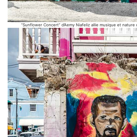
“Sunflower Concert” d’Aemy Niafeliz allie musique et natur