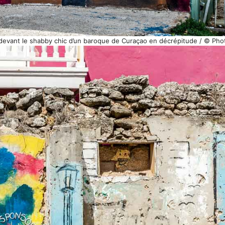
e devant le shabby chic d’un baroque de Curaçao en décrépitude / © Pho