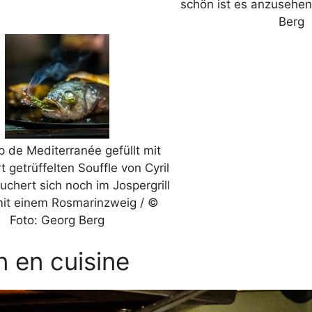
schön ist es anzusehen
Berg
 de Mediterranée gefüllt mit
 getrüffelten Souffle von Cyril
uchert sich noch im Jospergrill
mit einem Rosmarinzweig / ©
Foto: Georg Berg
n en cuisine