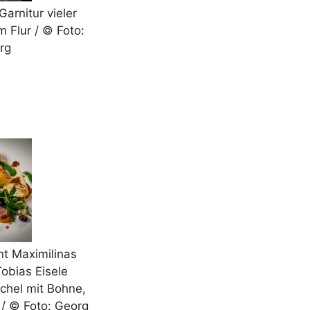
arnitur vieler
m Flur / © Foto:
rg
nt Maximilinas
Tobias Eisele
chel mit Bohne,
/ © Foto: Georg