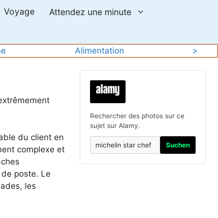
Voyage
Attendez une minute
ne
Alimentation
>
n extrêmement
Rechercher des photos sur ce
sujet sur Alamy.
ble du client en
Suchen
ment complexe et
âches
r de poste. Le
lades, les