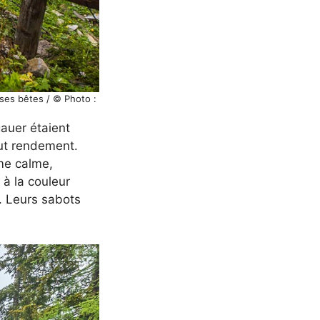
sses bêtes / © Photo :
auer étaient
aut rendement.
me calme,
à la couleur
e. Leurs sabots