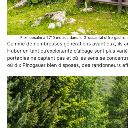
Filzmoosalm à 1.710 mètres dans le Grossarltal offre gastr
Comme de nombreuses générations avant eux, ils amè
Huber en tant qu’exploitante d’alpage sont plus varié
portables ne captent pas et où les sens se concentre
où dix Pinzgauer bien disposés, des randonneurs affa