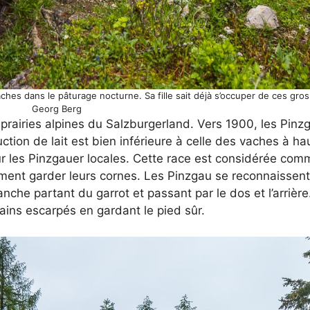
aches dans le pâturage nocturne. Sa fille sait déjà s’occuper de ces gro
Georg Berg
rairies alpines du Salzburgerland. Vers 1900, les Pinzg
ction de lait est bien inférieure à celle des vaches à h
r les Pinzgauer locales. Cette race est considérée com
nt garder leurs cornes. Les Pinzgau se reconnaissent 
nche partant du garrot et passant par le dos et l’arrièr
rains escarpés en gardant le pied sûr.