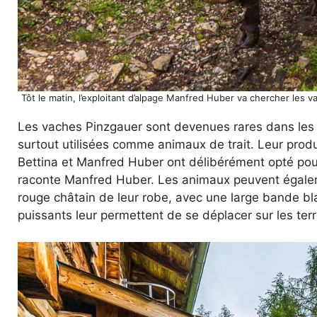
Tôt le matin, l’exploitant d’alpage Manfred Huber va chercher les v
Les vaches Pinzgauer sont devenues rares dans les p
surtout utilisées comme animaux de trait. Leur produ
Bettina et Manfred Huber ont délibérément opté pou
raconte Manfred Huber. Les animaux peuvent égaleme
rouge châtain de leur robe, avec une large bande bla
puissants leur permettent de se déplacer sur les ter