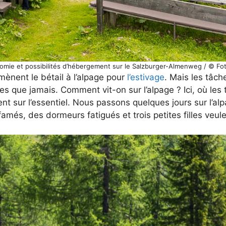
onomie et possibilités d’hébergement sur le Salzburger-Almenweg / © Fo
nent le bétail à l’alpage pour
l’estivage
. Mais les tâch
es que jamais. Comment vit-on sur l’alpage ? Ici, où les
nt sur l’essentiel. Nous passons quelques jours sur l’al
més, des dormeurs fatigués et trois petites filles veule