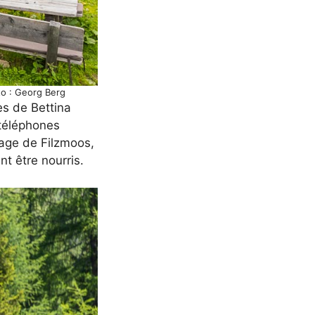
to : Georg Berg
es de Bettina
 téléphones
page de Filzmoos,
nt être nourris.