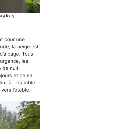
org Berg
nt pour une
tude, la neige est
 d’alpage. Tous
’urgence, les
 de nuit.
ujours et ne se
in-là, il semble
 vers l’étable.