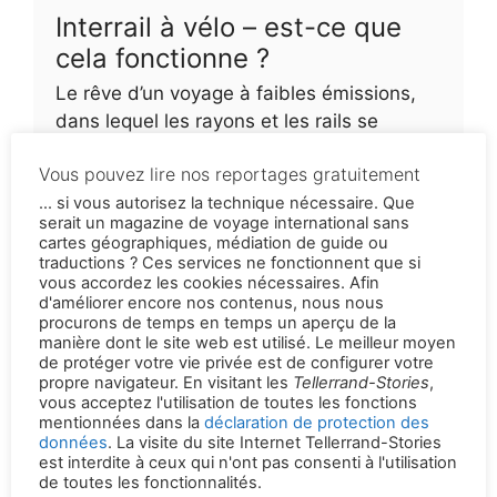
Interrail à vélo – est-ce que
cela fonctionne ?
Le rêve d’un voyage à faibles émissions,
dans lequel les rayons et les rails se
combinent sans problème pour former un
Vous pouvez lire nos reportages gratuitement
flux détendu de conduite et d’être conduit,
... si vous autorisez la technique nécessaire. Que
est encore loin.
serait un magazine de voyage international sans
cartes géographiques, médiation de guide ou
Permalien de la version originale en allemand
traductions ? Ces services ne fonctionnent que si
:
https://tellerrandstories.de/reiseatlas/laender/t
vous accordez les cookies nécessaires. Afin
d'améliorer encore nos contenus, nous nous
schechien
procurons de temps en temps un aperçu de la
manière dont le site web est utilisé. Le meilleur moyen
de protéger votre vie privée est de configurer votre
propre navigateur. En visitant les
Tellerrand-Stories
,
vous acceptez l'utilisation de toutes les fonctions
mentionnées dans la
déclaration de protection des
Rechercher des photos sur ce sujet sur Alamy.
données
. La visite du site Internet Tellerrand-Stories
est interdite à ceux qui n'ont pas consenti à l'utilisation
Suchen
de toutes les fonctionnalités.