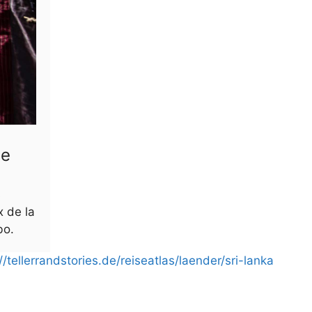
de
s
x de la
bo.
//tellerrandstories.de/reiseatlas/laender/sri-lanka