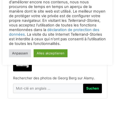
d'améliorer encore nos contenus, nous nous
de Tellerrand !
Un lecteur de flux permet de
procurons de temps en temps un aperçu de la
manière dont le site web est utilisé. Le meilleur moyen
s'abonner en temps réel à toutes les histoires
de protéger votre vie privée est de configurer votre
du Tellerrandstories.
propre navigateur. En visitant les
Tellerrand-Stories
,
vous acceptez l'utilisation de toutes les fonctions
mentionnées dans la
déclaration de protection des
Permalien de la version originale en allemand
données
. La visite du site Internet Tellerrand-Stories
:
https://tellerrandstories.de/photosynthese
est interdite à ceux qui n'ont pas consenti à l'utilisation
de toutes les fonctionnalités.
Ausstellung in den Vivantes Kliniken Berlin
Design et vue à l’hôtel Dunloe
Anpassen
Alles akzeptieren
Rechercher des photos de Georg Berg sur Alamy.
Suchen