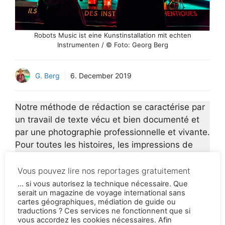
Robots Music ist eine Kunstinstallation mit echten
Instrumenten / © Foto: Georg Berg
G. Berg
6. December 2019
Notre méthode de rédaction se caractérise par
un travail de texte vécu et bien documenté et
par une photographie professionnelle et vivante.
Pour toutes les histoires, les impressions de
voyage et les photos sont prises au même
endroit. Ainsi, les photos complètent et
Vous pouvez lire nos reportages gratuitement
soutiennent ce que nous lisons et le
... si vous autorisez la technique nécessaire. Que
serait un magazine de voyage international sans
transmettent.
cartes géographiques, médiation de guide ou
traductions ? Ces services ne fonctionnent que si
vous accordez les cookies nécessaires. Afin
Ne manquez plus jamais les nouvelles histoires