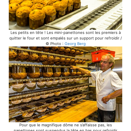
Les petits en tête ! Les mini-panettones sont les premiers à
quitter le four et sont empalés sur un support pour refroidir /
© Photo :
Georg Berg
Pour que le magnifique dôme ne s’affaisse pas, les
panettones sont suspendus la tête en bas pour refroidir