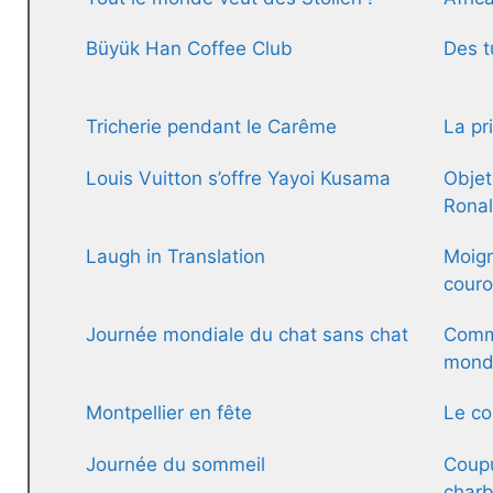
Büyük Han Coffee Club
Des t
Tricherie pendant le Carême
La pr
Louis Vuitton s’offre Yayoi Kusama
Objet
Rona
Laugh in Translation
Moign
cour
Journée mondiale du chat sans chat
Comme
mon
Montpellier en fête
Le co
Journée du sommeil
Coupu
charb