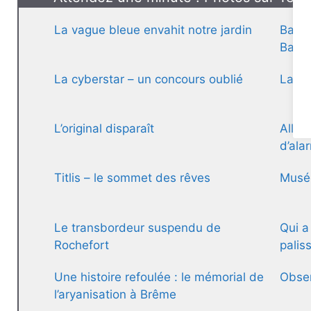
La vague bleue envahit notre jardin
Banan
Bas-
La cyberstar – un concours oublié
La Na
L’original disparaît
Allem
d’ala
Titlis – le sommet des rêves
Musé
Le transbordeur suspendu de
Qui a
Rochefort
palis
Une histoire refoulée : le mémorial de
Obser
l’aryanisation à Brême