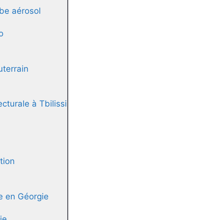
be aérosol
o
uterrain
cturale à Tbilissi
tion
ue en Géorgie
ie