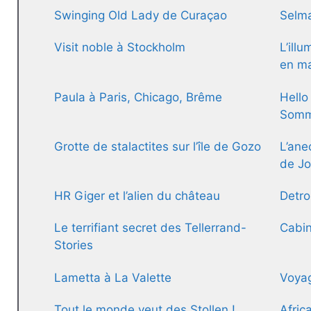
Swinging Old Lady de Curaçao
Selma
Visit noble à Stockholm
L’illu
en ma
Paula à Paris, Chicago, Brême
Hello
Somm
Grotte de stalactites sur l’île de Gozo
L’ane
de Jo
HR Giger et l’alien du château
Detroi
Le terrifiant secret des Tellerrand-
Cabin
Stories
Lametta à La Valette
Voya
Tout le monde veut des Stollen !
Afric