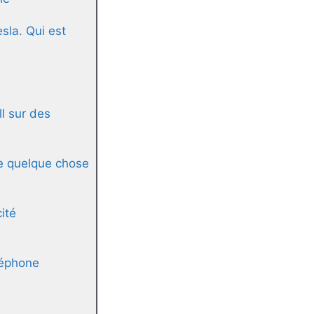
sla. Qui est
ll sur des
e quelque chose
ité
léphone