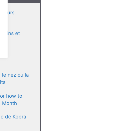
lleurs
rrains et
ère
, le nez ou la
its
or how to
e Month
ée de Kobra