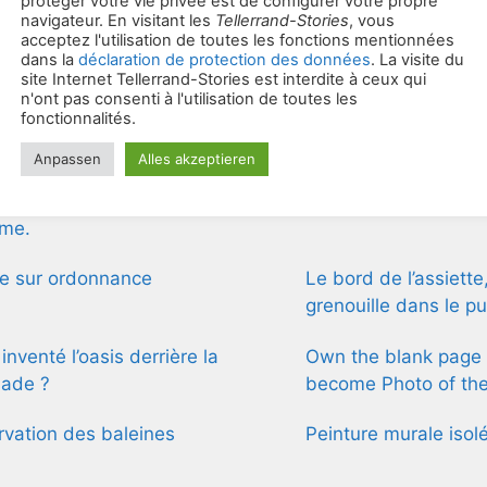
asprayer en tournée dans le
Monument aux resqui
Rhin
tionalbibliothek n’oublie rien
Paris cherche des pa
marraines de cimeti
agne tu ne vois pas ça ? Un cri
FEMME du monde
rme.
e sur ordonnance
Le bord de l’assiette
grenouille dans le pu
 inventé l’oasis derrière la
Own the blank page 
sade ?
become Photo of th
vation des baleines
Peinture murale isol