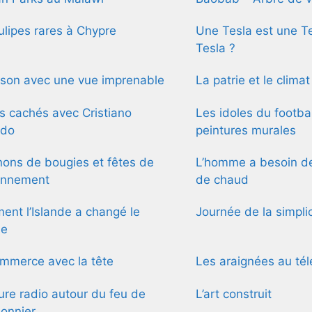
ulipes rares à Chypre
Une Tesla est une Te
Tesla ?
ison avec une vue imprenable
La patrie et le climat
s cachés avec Cristiano
Les idoles du footba
ldo
peintures murales
ons de bougies et fêtes de
L’homme a besoin d
onnement
de chaud
nt l’Islande a changé le
Journée de la simplic
de
mmerce avec la tête
Les araignées au té
re radio autour du feu de
L’art construit
onnier