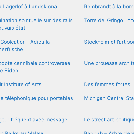
 Lagerlöf à Landskrona
Rembrandt à la bom
mination spirituelle sur des rails
Torre del Gringo Loc
uvais état
 Coolcation ! Adieu la
Stockholm et l’art so
erfrische.
cdote cannibale controversée
Une prouesse archite
e Biden
t Institute of Arts
Des femmes fortes
e téléphonique pour portables
Michigan Central Sta
geur fréquent avec message
Le street art politiq
an Parks au Malawi
Baobab – Arbre de v