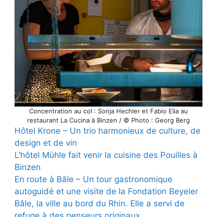
Concentration au col : Sonja Hechler et Fabio Elia au
restaurant La Cucina à Binzen / © Photo : Georg Berg
Hôtel Krone – Un trio harmonieux
de culture, de
design et de vin
L’hôtel Mühle fait venir la cuisine des Pouilles à
Binzen
En route à Bâle – Un tour gastronomique
autoguidé et une visite de la Fondation Beyeler
Bâle, la ville au bord du Rhin. Elle a servi de
refuge à des penseurs originaux.