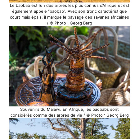
Le baobab est l’un des arbres les plus connus d’Afrique et est
également appelé “baobab”. Avec son tronc caractéristique
court mais épais, il marque le paysage des savanes africaines
/ © Photo : Georg Berg
Souvenirs du Malawi. En Afrique, les baobabs sont
considérés comme des arbres de vie / © Photo : Georg Berg