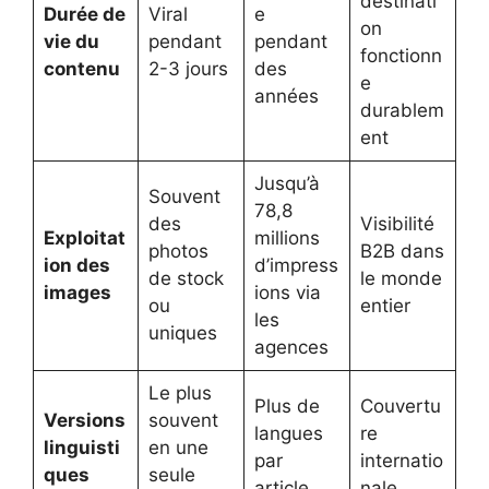
destinati
Durée de
Viral
e
on
vie du
pendant
pendant
fonctionn
contenu
2-3 jours
des
e
années
durablem
ent
Jusqu’à
Souvent
78,8
des
Visibilité
Exploitat
millions
photos
B2B dans
ion des
d’impress
de stock
le monde
images
ions via
ou
entier
les
uniques
agences
Le plus
Plus de
Couvertu
Versions
souvent
langues
re
linguisti
en une
par
internatio
ques
seule
article
nale