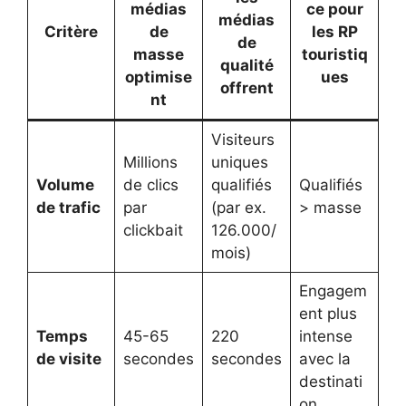
médias
ce pour
médias
Critère
de
les RP
de
masse
touristiq
qualité
optimise
ues
offrent
nt
Visiteurs
Millions
uniques
Volume
de clics
qualifiés
Qualifiés
de trafic
par
(par ex.
> masse
clickbait
126.000/
mois)
Engagem
ent plus
Temps
45-65
220
intense
de visite
secondes
secondes
avec la
destinati
on