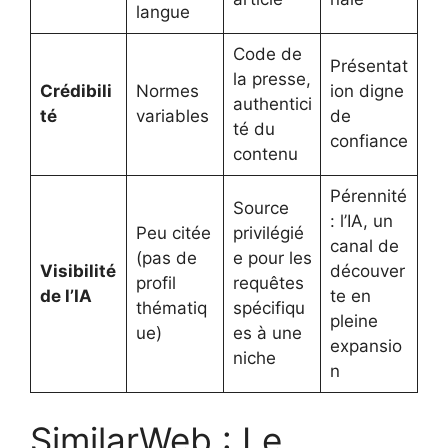
langue
Code de
Présentat
la presse,
Crédibili
Normes
ion digne
authentici
té
variables
de
té du
confiance
contenu
Pérennité
Source
: l’IA, un
Peu citée
privilégié
canal de
(pas de
e pour les
Visibilité
découver
profil
requêtes
de l’IA
te en
thématiq
spécifiqu
pleine
ue)
es à une
expansio
niche
n
SimilarWeb : Le