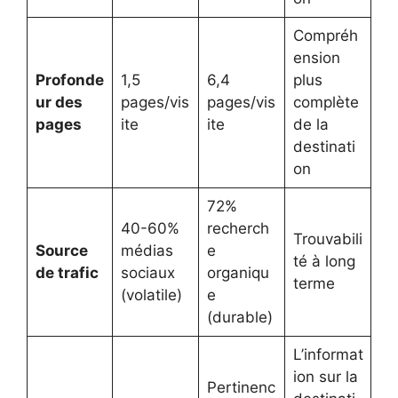
Compréh
ension
Profonde
1,5
6,4
plus
ur des
pages/vis
pages/vis
complète
pages
ite
ite
de la
destinati
on
72%
40-60%
recherch
Trouvabili
Source
médias
e
té à long
de trafic
sociaux
organiqu
terme
(volatile)
e
(durable)
L’informat
ion sur la
Pertinenc