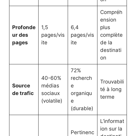
Compréh
ension
Profonde
1,5
6,4
plus
ur des
pages/vis
pages/vis
complète
pages
ite
ite
de la
destinati
on
72%
40-60%
recherch
Trouvabili
Source
médias
e
té à long
de trafic
sociaux
organiqu
terme
(volatile)
e
(durable)
L’informat
ion sur la
Pertinenc