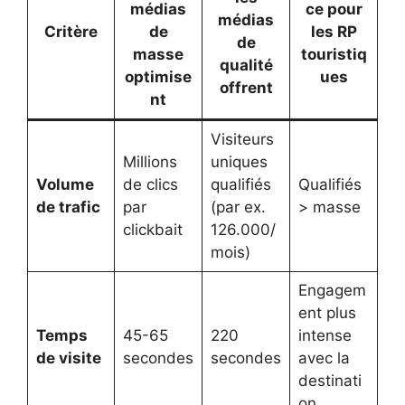
médias
ce pour
médias
Critère
de
les RP
de
masse
touristiq
qualité
optimise
ues
offrent
nt
Visiteurs
Millions
uniques
Volume
de clics
qualifiés
Qualifiés
de trafic
par
(par ex.
> masse
clickbait
126.000/
mois)
Engagem
ent plus
Temps
45-65
220
intense
de visite
secondes
secondes
avec la
destinati
on