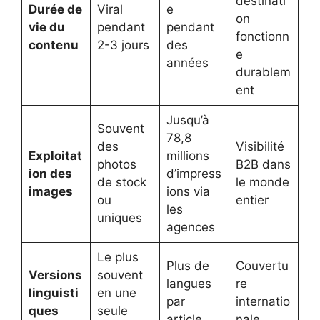
destinati
Durée de
Viral
e
on
vie du
pendant
pendant
fonctionn
contenu
2-3 jours
des
e
années
durablem
ent
Jusqu’à
Souvent
78,8
des
Visibilité
Exploitat
millions
photos
B2B dans
ion des
d’impress
de stock
le monde
images
ions via
ou
entier
les
uniques
agences
Le plus
Plus de
Couvertu
Versions
souvent
langues
re
linguisti
en une
par
internatio
ques
seule
article
nale