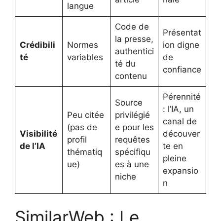
langue
Code de
Présentat
la presse,
Crédibili
Normes
ion digne
authentici
té
variables
de
té du
confiance
contenu
Pérennité
Source
: l’IA, un
Peu citée
privilégié
canal de
(pas de
e pour les
Visibilité
découver
profil
requêtes
de l’IA
te en
thématiq
spécifiqu
pleine
ue)
es à une
expansio
niche
n
SimilarWeb : Le