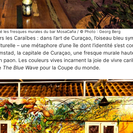
lisé les fresques murales du bar MosaCaña / © Photo : Georg Berg
 les Caraïbes : dans l’art de Curaçao, l’oiseau bleu sy
turelle – une métaphore d’une île dont l’identité s’est con
stad, la capitale de Curaçao, une fresque murale haut
n paon. Les couleurs vives incarnent la joie de vivre car
de
The Blue Wave
pour la Coupe du monde.