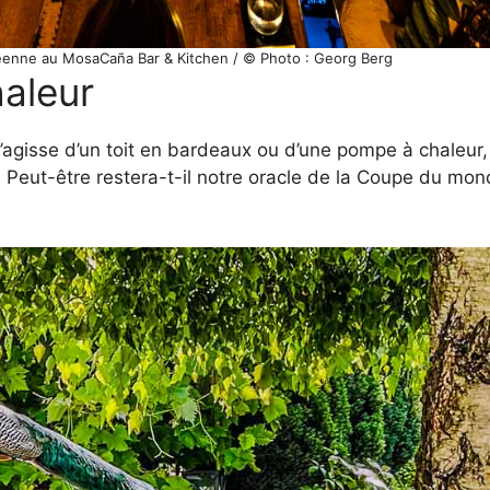
béenne au MosaCaña Bar & Kitchen / © Photo : Georg Berg
haleur
s’agisse d’un toit en bardeaux ou d’une pompe à chaleur, c
. Peut-être restera-t-il notre oracle de la Coupe du mon