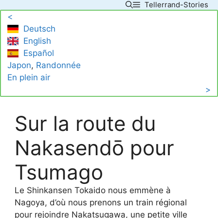
Tellerrand-Stories
Skip
<
to
Deutsch
content
English
Español
Japon
, 
Randonnée
En plein air
>
Sur la route du
Nakasendō pour
Tsumago
Le Shinkansen Tokaido nous emmène à
Nagoya, d’où nous prenons un train régional
pour rejoindre Nakatsugawa, une petite ville