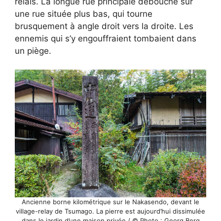
relais. La longue rue principale débouche sur
une rue située plus bas, qui tourne
brusquement à angle droit vers la droite. Les
ennemis qui s’y engouffraient tombaient dans
un piège.
Ancienne borne kilométrique sur le Nakasendo, devant le
village-relay de Tsumago. La pierre est aujourd’hui dissimulée
dans le jardin d’une maison privée / © Photo : Georg Berg