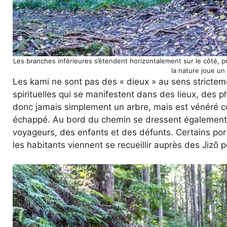
Les branches inférieures s’étendent horizontalement sur le côté, p
la nature joue un 
Les kami ne sont pas des « dieux » au sens stricteme
spirituelles qui se manifestent dans des lieux, des 
donc jamais simplement un arbre, mais est vénéré co
échappé. Au bord du chemin se dressent également, 
voyageurs, des enfants et des défunts. Certains por
les habitants viennent se recueillir auprès des Jizō 