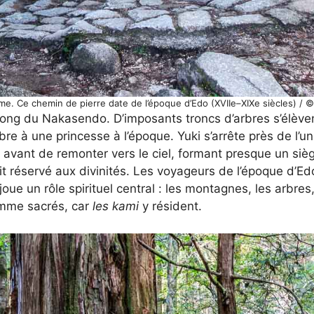
e. Ce chemin de pierre date de l’époque d’Edo (XVIIe–XIXe siècles) / 
long du Nakasendo. D’imposants troncs d’arbres s’élèvent
bre à une princesse à l’époque. Yuki s’arrête près de l’un
 avant de remonter vers le ciel, formant presque un sièg
it réservé aux divinités. Les voyageurs de l’époque d’Ed
oue un rôle spirituel central : les montagnes, les arbres,
omme sacrés, car
les kami
y résident.