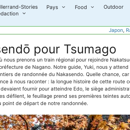
llerrand-Stories
Outdoor
Pays
Food
daction
Japon
, 
R
asendō pour Tsumago
nous prenons un train régional pour rejoindre Nakatsu
préfecture de Nagano. Notre guide, Yuki, nous y attend d
sentiers de randonnée du Nakasendo. Quelle chance, car 
ence à nous raconter : la longue histoire de cette route 
s devaient fournir pour atteindre Edo, le siège administra
es défilent, le feuillage prend ses premières teintes auto
au point de départ de notre randonnée.