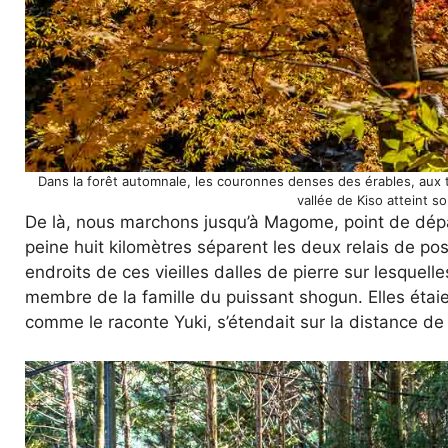
Dans la forêt automnale, les couronnes denses des érables, aux t
vallée de Kiso atteint 
De là, nous marchons jusqu’à Magome, point de dépa
peine huit kilomètres séparent les deux relais de 
endroits de ces vieilles dalles de pierre sur lesquel
membre de la famille du puissant shogun. Elles éta
comme le raconte Yuki, s’étendait sur la distance de 