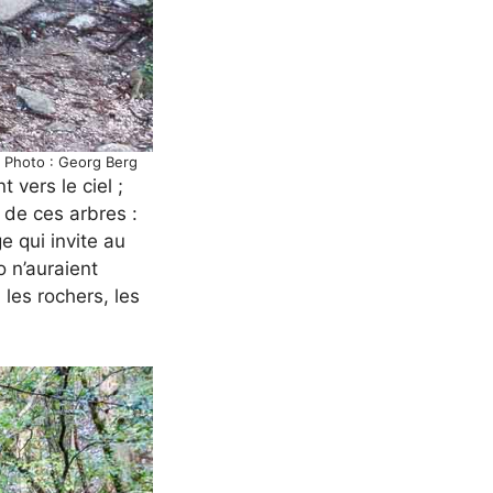
© Photo : Georg Berg
 vers le ciel ;
 de ces arbres :
e qui invite au
o n’auraient
 les rochers, les