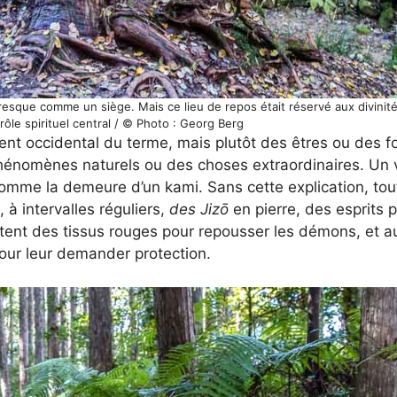
resque comme un siège. Mais ce lieu de repos était réservé aux divinité
rôle spirituel central / © Photo : Georg Berg
nt occidental du terme, mais plutôt des êtres ou des fo
phénomènes naturels ou des choses extraordinaires. Un vi
mme la demeure d’un kami. Sans cette explication, tout
à intervalles réguliers,
des Jizō
en pierre, des esprits 
tent des tissus rouges pour repousser les démons, et au
pour leur demander protection.