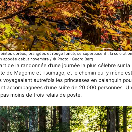
eintes dorées, orangées et rouge foncé, se superposent ; la coloration 
son apogée début novembre / © Photo : Georg Berg
rt de la randonnée d’une journée la plus célèbre sur l
poste de Magome et Tsumago, et le chemin qui y mène es
les voyageaient autrefois les princesses en palanquin po
ient accompagnées d’une suite de 20 000 personnes. Un
pas moins de trois relais de poste.