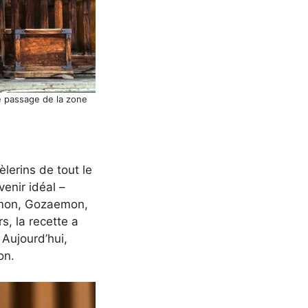
e passage de la zone
lerins de tout le
enir idéal –
’emon, Gozaemon,
s, la recette a
Aujourd’hui,
on.