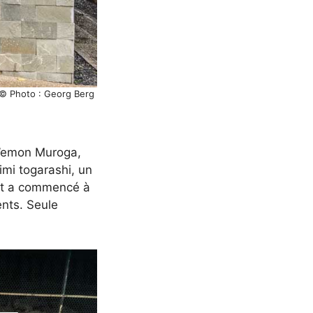
 © Photo : Georg Berg
n’emon Muroga,
imi togarashi, un
 et a commencé à
ents. Seule