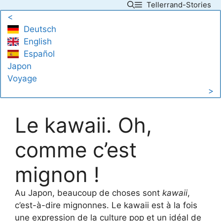
Tellerrand-Stories
Skip
<
to
Deutsch
content
English
Español
Japon
Voyage
>
Le kawaii. Oh,
comme c’est
mignon !
Au Japon, beaucoup de choses sont
kawaii
,
c’est-à-dire mignonnes. Le kawaii est à la fois
une expression de la culture pop et un idéal de