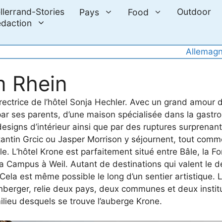
llerrand-Stories
Outdoor
Pays
Food
daction
Allemag
m Rhein
ectrice de l’hôtel Sonja Hechler. Avec un grand amour du
par ses parents, d’une maison spécialisée dans la gastr
esigns d’intérieur ainsi que par des ruptures surprenant
ntin Grcic ou Jasper Morrison y séjournent, tout co
e. L’hôtel Krone est parfaitement situé entre Bâle, la F
a Campus à Weil. Autant de destinations qui valent le dé
 Cela est même possible le long d’un sentier artistique. 
hberger, relie deux pays, deux communes et deux institu
ilieu desquels se trouve l’auberge Krone.