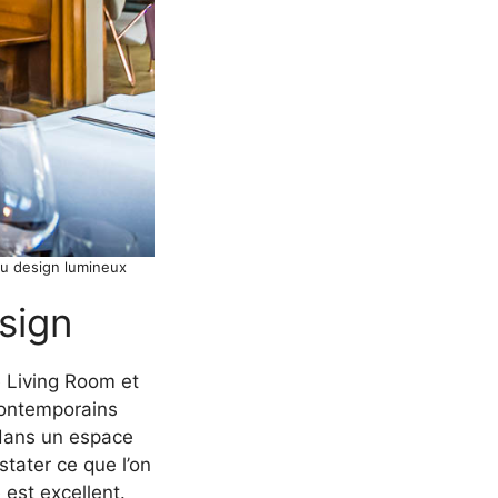
du design lumineux
sign
e Living Room et
contemporains
 dans un espace
stater ce que l’on
 est excellent.