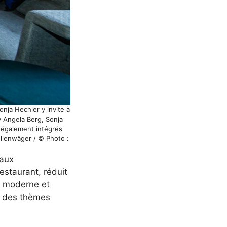
onja Hechler y invite à
ty Angela Berg, Sonja
t également intégrés
ollenwäger / © Photo :
eaux
estaurant, réduit
e moderne et
x, des thèmes