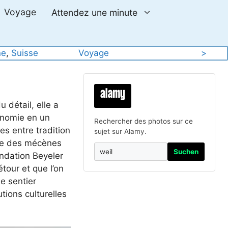
Voyage
Attendez une minute
ne
, 
Suisse
Voyage
>
 détail, elle a
onomie en un
Rechercher des photos sur ce
es entre tradition
sujet sur Alamy.
mme des mécènes
Suchen
ondation Beyeler
tour et que l’on
Le sentier
tions culturelles