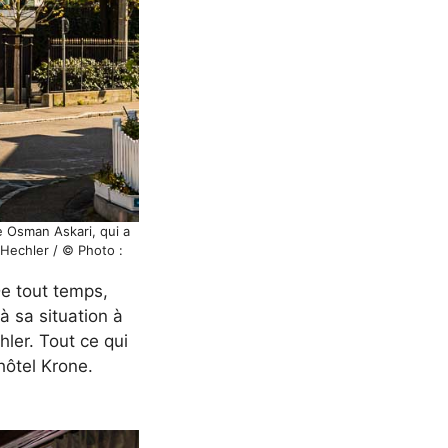
e Osman Askari, qui a
a Hechler / © Photo :
De tout temps,
à sa situation à
hler. Tout ce qui
hôtel Krone.