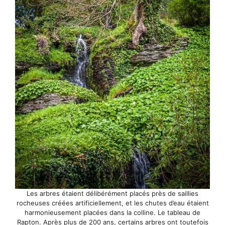
Les arbres étaient délibérément placés près de saillies
rocheuses créées artificiellement, et les chutes d’eau étaient
harmonieusement placées dans la colline. Le tableau de
Rapton. Après plus de 200 ans, certains arbres ont toutefois