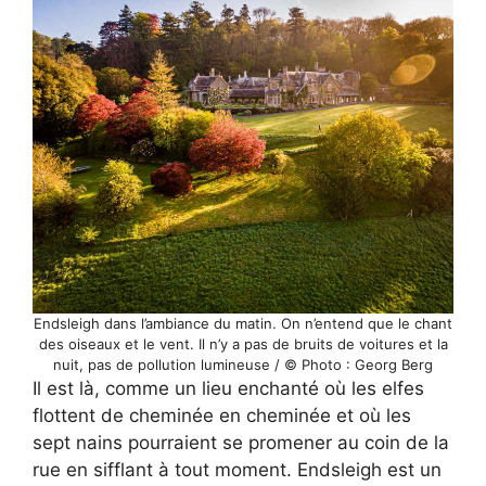
Endsleigh dans l’ambiance du matin. On n’entend que le chant
des oiseaux et le vent. Il n’y a pas de bruits de voitures et la
nuit, pas de pollution lumineuse / © Photo : Georg Berg
Il est là, comme un lieu enchanté où les elfes
flottent de cheminée en cheminée et où les
sept nains pourraient se promener au coin de la
rue en sifflant à tout moment. Endsleigh est un