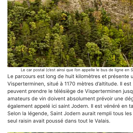
Le car postal (c’est ainsi que l’on appelle le bus de ligne e
Le parcours est long de huit kilomètres et présente
Visperterminen, situé à 1170 mètres d’altitude. Il est
peuvent prendre le télésiège de Visperterminen jusqu
amateurs de vin doivent absolument prévoir une dégu
également appelé ici saint Jodern. Il est vénéré en t
Selon la légende, Saint Jodern aurait rempli tous les
seul raisin avait poussé dans tout le Valais.