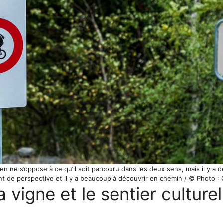
ien ne s’oppose à ce qu’il soit parcouru dans les deux sens, mais il y a d
 de perspective et il y a beaucoup à découvrir en chemin / © Photo :
 vigne et le sentier culture