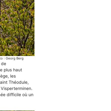
oto : Georg Berg
e de
re plus haut
ège, les
aint Théodule,
e Visperterminen.
ée difficile où un