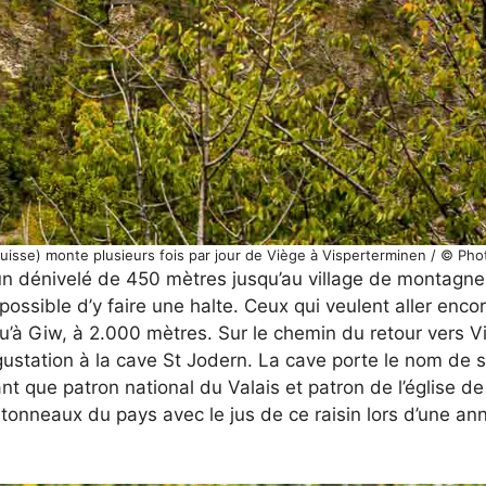
n Suisse) monte plusieurs fois par jour de Viège à Visperterminen / © Ph
 un dénivelé de 450 mètres jusqu’au village de montagn
 possible d’y faire une halte. Ceux qui veulent aller enco
’à Giw, à 2.000 mètres. Sur le chemin du retour vers Vi
station à la cave St Jodern. La cave porte le nom de s
ant que patron national du Valais et patron de l’église d
 tonneaux du pays avec le jus de ce raisin lors d’une ann