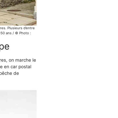
res. Plusieurs d’entre
150 ans / © Photo :
ope
res, on marche le
re en car postal
mpêche de