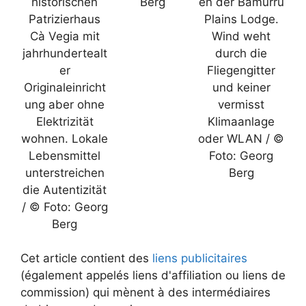
historischen
Berg
en der Bamurru
Patrizierhaus
Plains Lodge.
Cà Vegia mit
Wind weht
jahrhundertealt
durch die
er
Fliegengitter
Originaleinricht
und keiner
ung aber ohne
vermisst
Elektrizität
Klimaanlage
wohnen. Lokale
oder WLAN / ©
Lebensmittel
Foto: Georg
unterstreichen
Berg
die Autentizität
/ © Foto: Georg
Berg
Cet article contient des
liens publicitaires
(également appelés liens d'affiliation ou liens de
commission) qui mènent à des intermédiaires