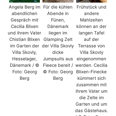
Angela Berg im
Für die kühlen
Frühstück und
abendlichen
Abende in
andere
Gespräch mit
Fünen,
Mahlzeiten
Cecilia Blixen
Dänemark
können an der
und ihrem Vater
liegen im
langen Tafel
Chistian Blixen
Glamping Zelt
auf der
im Garten der
der Villa Skovly
Terrasse von
Villa Skovly,
dicke
Villa Skovly
Hesselager,
Jumpsuits aus
eingenommen
Dänemark / ©
Fleece bereit /
werden. Cecilia
Foto: Georg
© Foto: Georg
Blixen-Finecke
Berg
Berg
kümmert sich
zusammen mit
ihrem Vater um
die Zelte im
Garten und um
das Gästehaus.