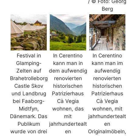
/ © Foto: Georg
Berg
Festival in
In Cerentino
In Cerentino
Glamping-
kann man in
kann man im
Zelten auf
dem aufwendig
aufwendig
Brahetrolleborg
renovierten
renovierten
Castle Skov
historischen
historischen
und Landbrug
Patrizierhaus
Patrizierhaus
bei Faaborg-
Cà Vegia
Cà Vegia
Midtfyn,
wohnen, das
wohnen, mit
Dänemark. Das
mit
jahrhundertealt
Publikum
jahrhundertealt
en
wurde von drei
en
Originalmöbeln,