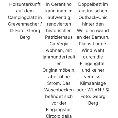
Holzunterkunft
In Cerentino
Doppelbett im
auf dem
kann man im
australischen
Campingplatz in
aufwendig
Outback-Chic
Grevenmacher /
renovierten
hinter den
© Foto: Georg
historischen
Wellblechwänd
Berg
Patrizierhaus
en der Bamurru
Cà Vegia
Plains Lodge.
wohnen, mit
Wind weht
jahrhundertealt
durch die
en
Fliegengitter
Originalmöbeln,
und keiner
aber ohne
vermisst
Strom. Das
Klimaanlage
Waschbecken
oder WLAN / ©
befindet sich
Foto: Georg
vor der
Berg
Eingangstür,
Circolo della