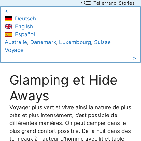
Tellerrand-Stories
Skip
<
to
Deutsch
content
English
Español
Australie
, 
Danemark
, 
Luxembourg
, 
Suisse
Voyage
>
Glamping et Hide
Aways
Voyager plus vert et vivre ainsi la nature de plus
près et plus intensément, c’est possible de
différentes manières. On peut camper dans le
plus grand confort possible. De la nuit dans des
tonneaux à hauteur d’homme avec lit et table