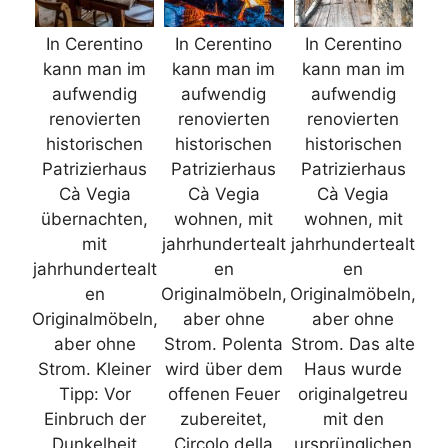
In Cerentino
In Cerentino
In Cerentino
kann man im
kann man im
kann man im
aufwendig
aufwendig
aufwendig
renovierten
renovierten
renovierten
historischen
historischen
historischen
Patrizierhaus
Patrizierhaus
Patrizierhaus
Cà Vegia
Cà Vegia
Cà Vegia
übernachten,
wohnen, mit
wohnen, mit
mit
jahrhundertealt
jahrhundertealt
jahrhundertealt
en
en
en
Originalmöbeln,
Originalmöbeln,
Originalmöbeln,
aber ohne
aber ohne
aber ohne
Strom. Polenta
Strom. Das alte
Strom. Kleiner
wird über dem
Haus wurde
Tipp: Vor
offenen Feuer
originalgetreu
Einbruch der
zubereitet,
mit den
Dunkelheit
Circolo della
ursprünglichen