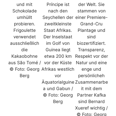
und mit
Príncipe ist
der Welt. Sie
Schokolade
nach den
stammen von
umhüllt
Seychellen der
einer Premiere-
probieren.
zweitkleinste
Grand-Cru
Frigoulette
Staat Afrikas.
Plantage und
verwendet
Der Inselstaat
sind
ausschließlich
im Golf von
biozertifiziert.
die
Guinea liegt
Transparenz,
Kakaobohne
etwa 200 km
Respekt vor der
aus São Tomé /
vor der Küste
Natur und eine
© Foto: Georg
Afrikas westlich
enge und
Berg
vor
persönlicheh
Äquatorialguine
Zusammenarbe
a und Gabun /
it mit dem
© Foto: Georg
Partner Kafka
Berg
sind Bernard
Xueref wichtig /
© Foto: Georg