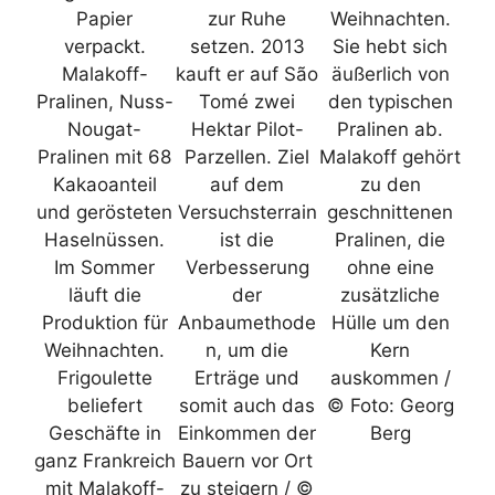
Papier
zur Ruhe
Weihnachten.
verpackt.
setzen. 2013
Sie hebt sich
Malakoff-
kauft er auf São
äußerlich von
Pralinen, Nuss-
Tomé zwei
den typischen
Nougat-
Hektar Pilot-
Pralinen ab.
Pralinen mit 68
Parzellen. Ziel
Malakoff gehört
Kakaoanteil
auf dem
zu den
und gerösteten
Versuchsterrain
geschnittenen
Haselnüssen.
ist die
Pralinen, die
Im Sommer
Verbesserung
ohne eine
läuft die
der
zusätzliche
Produktion für
Anbaumethode
Hülle um den
Weihnachten.
n, um die
Kern
Frigoulette
Erträge und
auskommen /
beliefert
somit auch das
© Foto: Georg
Geschäfte in
Einkommen der
Berg
ganz Frankreich
Bauern vor Ort
mit Malakoff-
zu steigern / ©