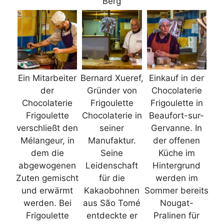
Berg
Ein Mitarbeiter
Bernard Xueref,
Einkauf in der
der
Gründer von
Chocolaterie
Chocolaterie
Frigoulette
Frigoulette in
Frigoulette
Chocolaterie in
Beaufort-sur-
verschließt den
seiner
Gervanne. In
Mélangeur, in
Manufaktur.
der offenen
dem die
Seine
Küche im
abgewogenen
Leidenschaft
Hintergrund
Zuten gemischt
für die
werden im
und erwärmt
Kakaobohnen
Sommer bereits
werden. Bei
aus São Tomé
Nougat-
Frigoulette
entdeckte er
Pralinen für