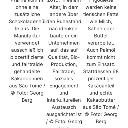
Praline kommt
2010. In einem
Frigoulette
ohne eine
Alter, in dem
werden keine
zusätzliche
andere über
tierischen Fette
Schokoladenhül
den Ruhestand
wie Milch,
le aus. Die
nachdenken,
Sahne oder
Manufaktur
baute er ein
Butter
verwendet
Unternehmen
verarbeitet.
ausschließlich
auf, das auf
Auch Palmöl
biozertifizierte
Qualtität, Bio-
kommt nicht
und fairtraide
Produktion,
zum Einsatz.
gehandelte
Fairtrade,
Stattdessen 68
Kakaobohnen
soziales
prozentiger
aus São Tomé /
Engagement
Kakaoanteil
© Foto: Georg
und
und echte
Berg
interkulturellen
Kakaobutter
Austausch
aus São Tomé /
ausgerichtet ist
© Foto: Georg
/ © Foto: Georg
Berg