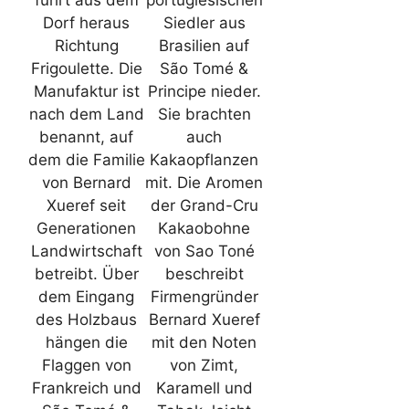
führt aus dem
portugiesischen
Dorf heraus
Siedler aus
Richtung
Brasilien auf
Frigoulette. Die
São Tomé &
Manufaktur ist
Principe nieder.
nach dem Land
Sie brachten
benannt, auf
auch
dem die Familie
Kakaopflanzen
von Bernard
mit. Die Aromen
Xueref seit
der Grand-Cru
Generationen
Kakaobohne
Landwirtschaft
von Sao Toné
betreibt. Über
beschreibt
dem Eingang
Firmengründer
des Holzbaus
Bernard Xueref
hängen die
mit den Noten
Flaggen von
von Zimt,
Frankreich und
Karamell und