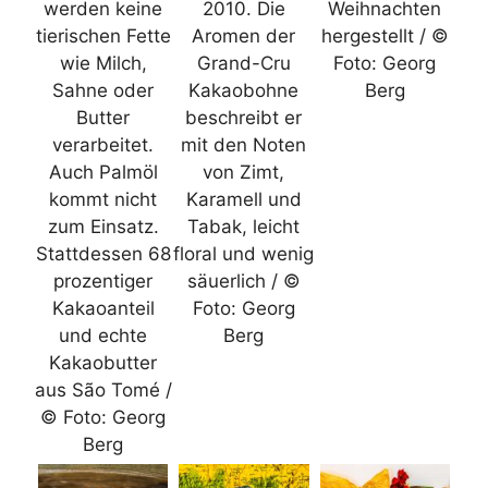
werden keine
2010. Die
Weihnachten
tierischen Fette
Aromen der
hergestellt / ©
wie Milch,
Grand-Cru
Foto: Georg
Sahne oder
Kakaobohne
Berg
Butter
beschreibt er
verarbeitet.
mit den Noten
Auch Palmöl
von Zimt,
kommt nicht
Karamell und
zum Einsatz.
Tabak, leicht
Stattdessen 68
floral und wenig
prozentiger
säuerlich / ©
Kakaoanteil
Foto: Georg
und echte
Berg
Kakaobutter
aus São Tomé /
© Foto: Georg
Berg