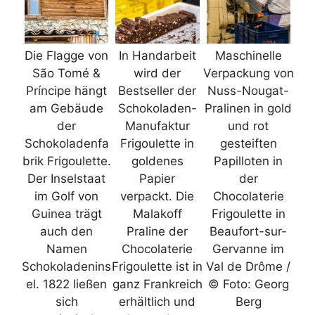
Die Flagge von
In Handarbeit
Maschinelle
São Tomé &
wird der
Verpackung von
Príncipe hängt
Bestseller der
Nuss-Nougat-
am Gebäude
Schokoladen-
Pralinen in gold
der
Manufaktur
und rot
Schokoladenfa
Frigoulette in
gesteiften
brik Frigoulette.
goldenes
Papilloten in
Der Inselstaat
Papier
der
im Golf von
verpackt. Die
Chocolaterie
Guinea trägt
Malakoff
Frigoulette in
auch den
Praline der
Beaufort-sur-
Namen
Chocolaterie
Gervanne im
Schokoladenins
Frigoulette ist in
Val de Drôme /
el. 1822 ließen
ganz Frankreich
© Foto: Georg
sich
erhältlich und
Berg