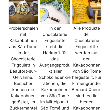
Probierschalen
In der
Alle Produkte
mit
Chocolaterie
der
Kakaobohnen
Frigoulette
Chocolaterie
aus São Tomé
steht die
Frigoulettte
in der
Herkunft für
werden aus
Chocolaterie
das
den
Frigoulett in
Ausgangsprodu
Kakaobohnen
Beaufort-sur-
kt aller
von São Tomé
Gervanne.
Schokoladenkre
hergestellt. Für
Besucher
ationen, die
Firmengründer
können die
Kakaobohnen
Bernard Xueref
Kakabohnen
von São Tomé
sind es die
geröstet, im
im Mittelpunkt.
besten
Zuckermantel
São Tomé und
Kakaobohnen