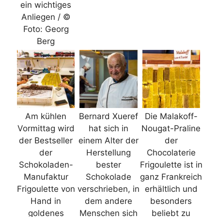
ein wichtiges
Anliegen / ©
Foto: Georg
Berg
Am kühlen
Bernard Xueref
Die Malakoff-
Vormittag wird
hat sich in
Nougat-Praline
der Bestseller
einem Alter der
der
der
Herstellung
Chocolaterie
Schokoladen-
bester
Frigoulette ist in
Manufaktur
Schokolade
ganz Frankreich
Frigoulette von
verschrieben, in
erhältlich und
Hand in
dem andere
besonders
goldenes
Menschen sich
beliebt zu