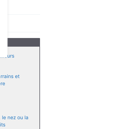
lleurs
rrains et
ère
, le nez ou la
its