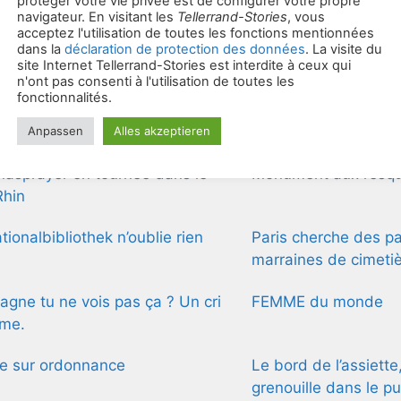
rrand-Stories
asprayer en tournée dans le
Monument aux resqui
Rhin
tionalbibliothek n’oublie rien
Paris cherche des pa
marraines de cimeti
agne tu ne vois pas ça ? Un cri
FEMME du monde
rme.
e sur ordonnance
Le bord de l’assiette
grenouille dans le pu