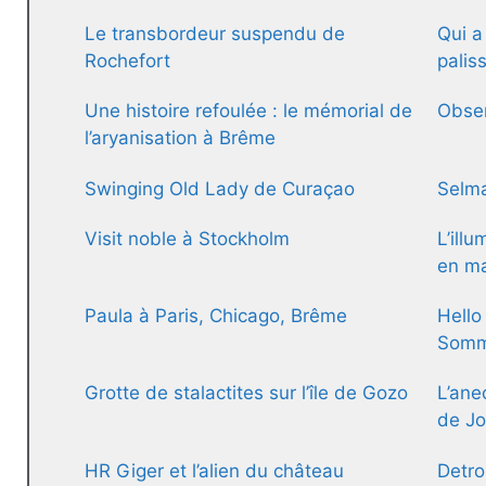
Le transbordeur suspendu de
Qui a
Rochefort
palis
Une histoire refoulée : le mémorial de
Obser
l’aryanisation à Brême
Swinging Old Lady de Curaçao
Selma
Visit noble à Stockholm
L’illu
en ma
Paula à Paris, Chicago, Brême
Hello
Somm
Grotte de stalactites sur l’île de Gozo
L’ane
de Jo
HR Giger et l’alien du château
Detroi