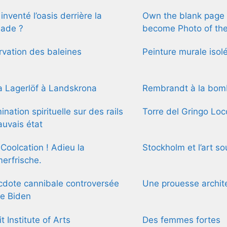
 inventé l’oasis derrière la
Own the blank page 
sade ?
become Photo of th
vation des baleines
Peinture murale isol
 Lagerlöf à Landskrona
Rembrandt à la bom
mination spirituelle sur des rails
Torre del Gringo Loc
uvais état
 Coolcation ! Adieu la
Stockholm et l’art so
erfrische.
cdote cannibale controversée
Une prouesse archite
e Biden
t Institute of Arts
Des femmes fortes