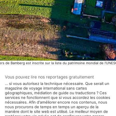
niers de Bamberg est inscrite sur la liste du patrimoine mondial de l’UN
Photo : Georg Berg
nées internationales du patrimoine, le 18 avril, nous 
n les rencontre en ville ou à la campagne, tous les mo
eux, nous rentrerions tous un peu plus idiots d’un voyag
à Kassel augmente à chaque documenta.
appelés liens d'affiliation ou liens de commission) qui