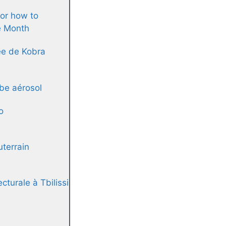
or how to
e Month
ée de Kobra
be aérosol
o
uterrain
cturale à Tbilissi