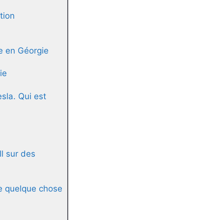
tion
ue en Géorgie
ie
sla. Qui est
ll sur des
e quelque chose