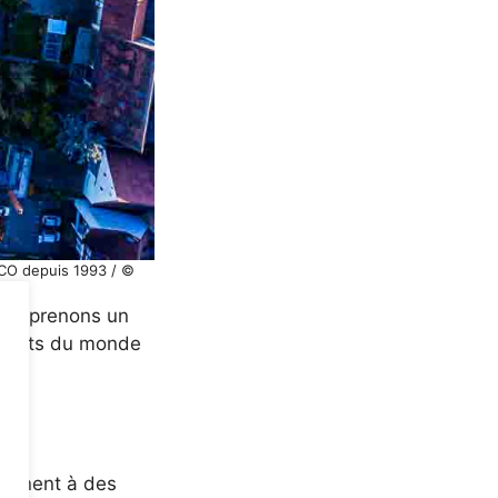
ESCO depuis 1993 / ©
entreprenons un
numents du monde
e.
 mènent à des