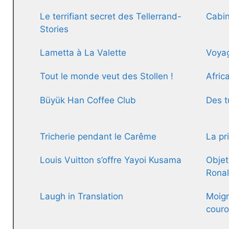
Le terrifiant secret des Tellerrand-
Cabin
Stories
Lametta à La Valette
Voya
Tout le monde veut des Stollen !
Afric
Büyük Han Coffee Club
Des t
Tricherie pendant le Carême
La pr
Louis Vuitton s’offre Yayoi Kusama
Objet
Rona
Laugh in Translation
Moign
cour