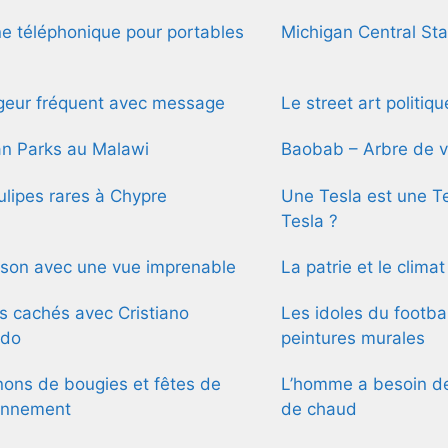
e téléphonique pour portables
Michigan Central Sta
geur fréquent avec message
Le street art politiq
an Parks au Malawi
Baobab – Arbre de v
ulipes rares à Chypre
Une Tesla est une Te
Tesla ?
ison avec une vue imprenable
La patrie et le climat
s cachés avec Cristiano
Les idoles du footba
ldo
peintures murales
ons de bougies et fêtes de
L’homme a besoin d
onnement
de chaud