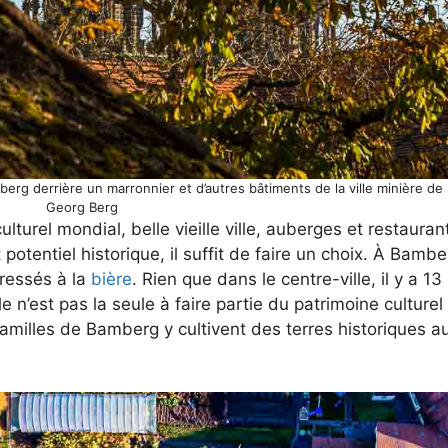
berg derrière un marronnier et d’autres bâtiments de la ville minière de
Georg Berg
urel mondial, belle vieille ville, auberges et restauran
 potentiel historique, il suffit de faire un choix.
À Bamber
ressés à la
bière
. Rien que dans le centre-ville, il y a 1
le n’est pas la seule à faire partie du patrimoine culturel 
familles de Bamberg y cultivent des terres historiques au