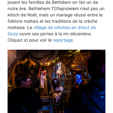
jouent les familles de Bethléem en l’an un de
notre ère. Bethlehem f’Għajnsielem n’est pas un
kitsch de Noël, mais un mariage réussi entre le
folklore maltais et les traditions de la crèche
maltaise. Le
village de crèches en direct de
Gozo
ouvre ses portes à la mi-décembre.
Cliquez ici pour voir le
reportage
.