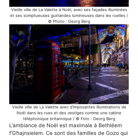
Vieille ville de La Valette à Noël, avec ses façades illuminées
et ses somptueuses guirlandes lumineuses dans les ruelles /
© Photo : Georg Berg
Vieille ville de La Valette avec d’imposantes illuminations de
Noël dans les rues et des vestiges comme une cabine
téléphonique britannique / © Foto : Georg Berg
L’ambiance de Noël est maximale à Bethléem
f’Għajnsielem. Ce sont des familles de Gozo qui