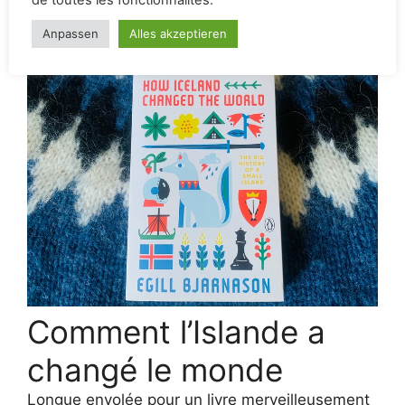
leur temps libre : Football-Murals
Categories
Attends un peu !
,
Critique
Comment l’Islande a
changé le monde
Longue envolée pour un livre merveilleusement