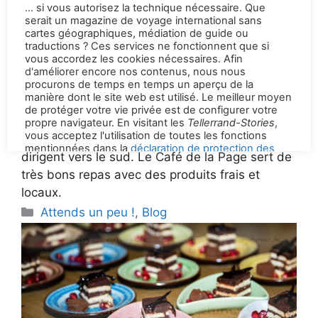
Menu pour la pause
déjeuner
Un arrêt parfait en France pour tous ceux qui se
dirigent vers le sud. Le Café de la Page sert de
très bons repas avec des produits frais et
locaux.
Categories
Attends un peu !
,
Blog