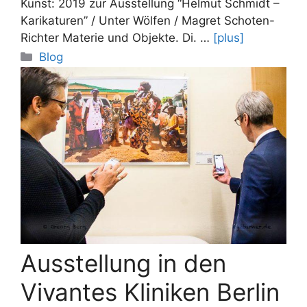
Kunst: 2019 zur Ausstellung “Helmut Schmidt –
Karikaturen” / Unter Wölfen / Magret Schoten-
Richter Materie und Objekte. Di. …
[plus]
Categories
Blog
Ausstellung in den
Vivantes Kliniken Berlin