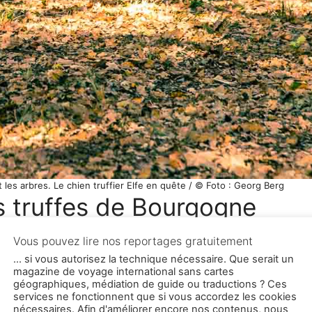
 les arbres. Le chien truffier Elfe en quête / © Foto : Georg Berg
s truffes de Bourgogne
 familiale. Dans sa vie, Thierry Bezeux a déjà été mécan
d’une entreprise d’emballages plastiques avant de se co
ce de la truffe et ses collaborateurs animaux de la rac
re et ce, au sens propre comme au figuré, comme nous l