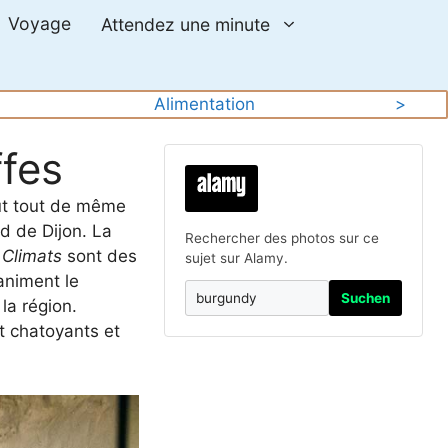
Voyage
Attendez une minute
Alimentation
>
ffes
eut tout de même
d de Dijon. La
Rechercher des photos sur ce
s
Climats
sont des
sujet sur Alamy.
animent le
Suchen
la région.
t chatoyants et