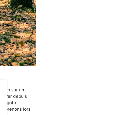
icien sur un
nsacrer depuis
e Lagotto
’apprenons lors