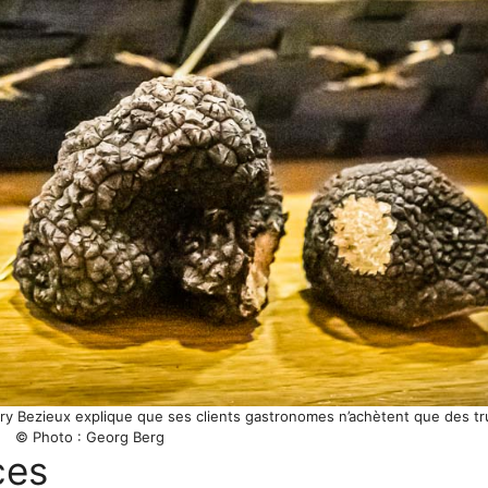
rry Bezieux explique que ses clients gastronomes n’achètent que des tr
© Photo : Georg Berg
ces