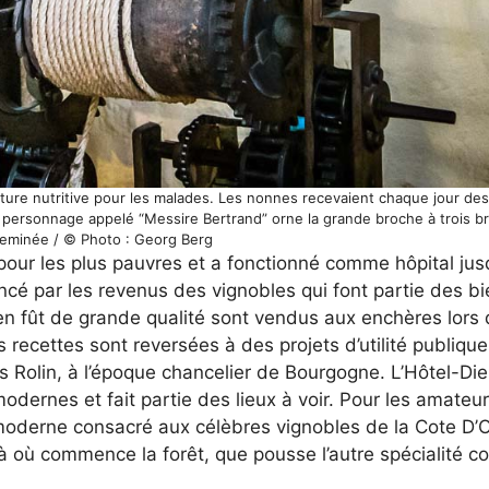
iture nutritive pour les malades. Les nonnes recevaient chaque jour des 
tit personnage appelé “Messire Bertrand” orne la grande broche à trois
heminée / © Photo : Georg Berg
pour les plus pauvres et a fonctionné comme hôpital jus
ancé par les revenus des vignobles qui font partie des bi
 en fût de grande qualité sont vendus aux enchères lors
s recettes sont reversées à des projets d’utilité publiq
las Rolin, à l’époque chancelier de Bourgogne. L’Hôtel-Die
dernes et fait partie des lieux à voir. Pour les amateu
oderne consacré aux célèbres vignobles de la Cote D’Or
là où commence la forêt, que pousse l’autre spécialité c