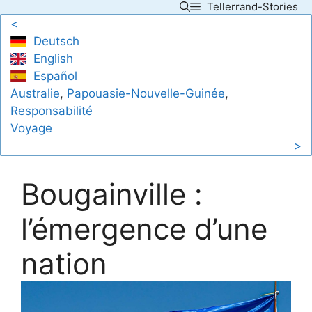
Tellerrand-Stories
Skip
<
to
Deutsch
content
English
Español
Australie
, 
Papouasie-Nouvelle-Guinée
, 
Responsabilité
Voyage
>
Bougainville :
l’émergence d’une
nation