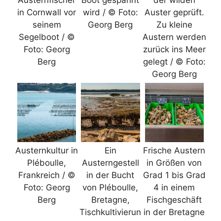
Austernfischer
Boot gespannt
der wilden
in Cornwall vor
wird / © Foto:
Auster geprüft.
seinem
Georg Berg
Zu kleine
Segelboot / ©
Austern werden
Foto: Georg
zurück ins Meer
Berg
gelegt / © Foto:
Georg Berg
Austernkultur in
Ein
Frische Austern
Pléboulle,
Austerngestell
in Größen von
Frankreich / ©
in der Bucht
Grad 1 bis Grad
Foto: Georg
von Pléboulle,
4 in einem
Berg
Bretagne,
Fischgeschäft
Tischkultivierun
in der Bretagne