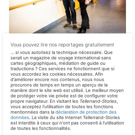
Georg Berg mit Chefarzt Carsten Krüger
Vous pouvez lire nos reportages gratuitement
... si vous autorisez la technique nécessaire. Que
G. Berg
7. December 2019
serait un magazine de voyage international sans
cartes géographiques, médiation de guide ou
traductions ? Ces services ne fonctionnent que si
vous accordez les cookies nécessaires. Afin
Notre méthode de rédaction se caractérise par
d'améliorer encore nos contenus, nous nous
un travail de texte vécu et bien documenté et
procurons de temps en temps un aperçu de la
manière dont le site web est utilisé. Le meilleur moyen
par une photographie professionnelle et vivante.
de protéger votre vie privée est de configurer votre
Pour toutes les histoires, les impressions de
propre navigateur. En visitant les
Tellerrand-Stories
,
voyage et les photos sont prises au même
vous acceptez l'utilisation de toutes les fonctions
mentionnées dans la
déclaration de protection des
endroit. Ainsi, les photos complètent et
données
. La visite du site Internet Tellerrand-Stories
soutiennent ce que nous lisons et le
est interdite à ceux qui n'ont pas consenti à l'utilisation
de toutes les fonctionnalités.
transmettent.