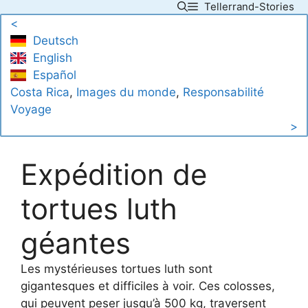
Tellerrand-Stories
Skip
<
to
Deutsch
content
English
Español
Costa Rica
, 
Images du monde
, 
Responsabilité
Voyage
>
Expédition de
tortues luth
géantes
Les mystérieuses tortues luth sont
gigantesques et difficiles à voir. Ces colosses,
qui peuvent peser jusqu’à 500 kg, traversent