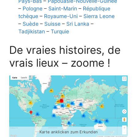
Pays-Bas
–
Papouasie-Nouvelle-Guinée
–
Pologne
–
Saint-Marin
–
République
tchèque
–
Royaume-Uni
–
Sierra Leone
–
Suède
–
Suisse
–
Sri Lanka
–
Tadjikistan
–
Turquie
De vraies histoires, de
vrais lieux – zoome !
Karte anklicken zum Erkunden