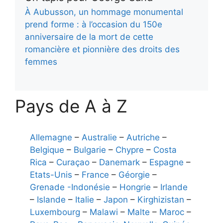
À Aubusson, un hommage monumental
prend forme : à l’occasion du 150e
anniversaire de la mort de cette
romancière et pionnière des droits des
femmes
Pays de A à Z
Allemagne
–
Australie
–
Autriche
–
Belgique
–
Bulgarie
–
Chypre
–
Costa
Rica
–
Curaçao
–
Danemark
–
Espagne
–
Etats-Unis
–
France
–
Géorgie
–
Grenade
-Indonésie
–
Hongrie
–
Irlande
–
Islande
–
Italie
–
Japon
–
Kirghizistan
–
Luxembourg
–
Malawi
–
Malte
–
Maroc
–